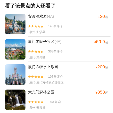
看了该景点的人还看了
20
安溪清水岩
(4A)
¥
起
140条评论


泉州·安溪县
59.9
厦门老院子景区
(4A)
¥
起
368条评论


厦门·集美区
200
厦门方特水上乐园
¥
起
107条评论


厦门·厦门方特旅游度假区
858
大龙门森林公园
¥
起
18条评论


泉州·安溪县