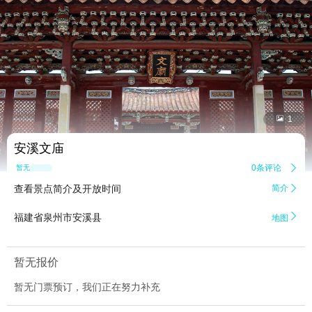


1
安溪文庙
0条评论

暂无点评
查看景点简介及开放时间
简介


福建省泉州市安溪县
地图
暂无报价
暂无门票预订，我们正在努力补充