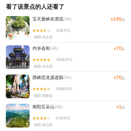
看了该景点的人还看了
145
宝天曼峡谷漂流
(4A)
¥
起
18条评论


南阳·内乡县
70
内乡县衙
(4A)
¥
起
289条评论


南阳·内乡县
70
西峡恐龙遗迹园
(5A)
¥
起
589条评论


南阳·西峡县
1
南阳五朵山
(4A)
¥
起
62条评论


南阳·南召县