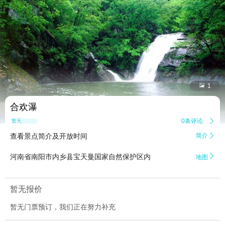


1
合欢瀑
0条评论

暂无点评
查看景点简介及开放时间
简介


河南省南阳市内乡县宝天曼国家自然保护区内
地图
暂无报价
暂无门票预订，我们正在努力补充