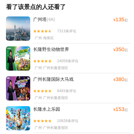
看了该景点的人还看了
135
广州塔
(4A)
¥
起
7313条评论


广州·海珠区
350
长隆野生动物世界
¥
起
24059条评论


广州·广州长隆度假区
380
广州长隆国际大马戏
¥
起
8483条评论


广州·广州长隆度假区
153
长隆水上乐园
¥
起
10828条评论


广州·广州长隆度假区