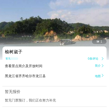


1
榆树崴子
0条评论

暂无点评
查看景点简介及开放时间
简介


黑龙江省齐齐哈尔市龙江县
地图
暂无报价
暂无门票预订，我们正在努力补充