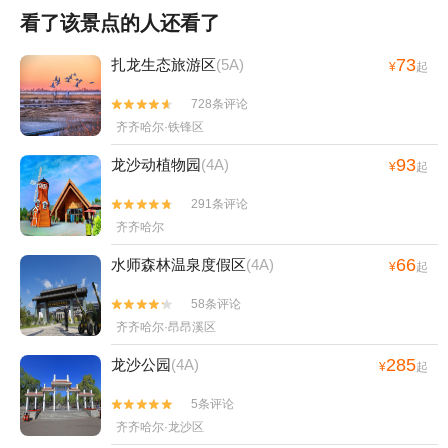
看了该景点的人还看了
73
扎龙生态旅游区
(5A)
¥
起
728条评论


齐齐哈尔·铁锋区
93
龙沙动植物园
(4A)
¥
起
291条评论


齐齐哈尔
66
水师森林温泉度假区
(4A)
¥
起
58条评论


齐齐哈尔·昂昂溪区
285
龙沙公园
(4A)
¥
起
5条评论


齐齐哈尔·龙沙区