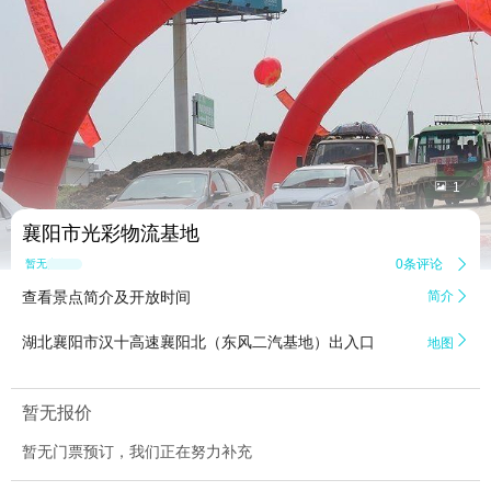


1
襄阳市光彩物流基地
0条评论

暂无点评
查看景点简介及开放时间
简介


湖北襄阳市汉十高速襄阳北（东风二汽基地）出入口
地图
暂无报价
暂无门票预订，我们正在努力补充