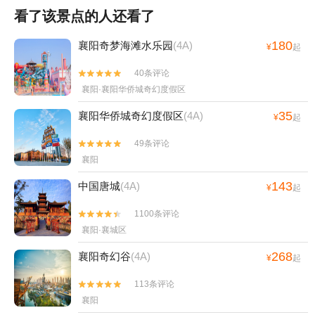
看了该景点的人还看了
180
襄阳奇梦海滩水乐园
(4A)
¥
起
40条评论


襄阳·襄阳华侨城奇幻度假区
35
襄阳华侨城奇幻度假区
(4A)
¥
起
49条评论


襄阳
143
中国唐城
(4A)
¥
起
1100条评论


襄阳·襄城区
268
襄阳奇幻谷
(4A)
¥
起
113条评论


襄阳