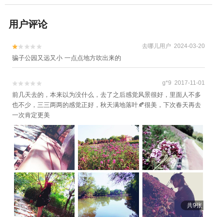
用户评论
去哪儿用户 2024-03-20


骗子公园又远又小 一点点地方吹出来的
g*9 2017-11-01


前几天去的，本来以为没什么，去了之后感觉风景很好，里面人不多
也不少，三三两两的感觉正好，秋天满地落叶🍂很美，下次春天再去
一次肯定更美
共9张