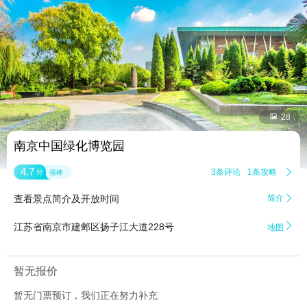


28
南京中国绿化博览园
4.7
3条评论
1条攻略

分
很棒
查看景点简介及开放时间
简介


江苏省南京市建邺区扬子江大道228号
地图
暂无报价
暂无门票预订，我们正在努力补充