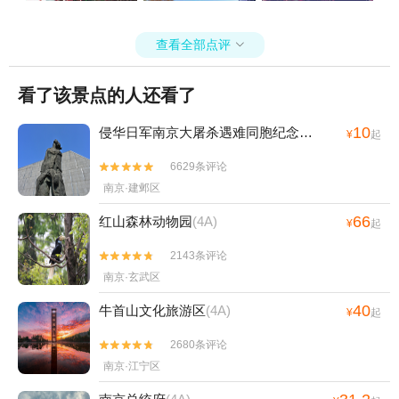
查看全部点评

看了该景点的人还看了
10
侵华日军南京大屠杀遇难同胞纪念馆
(4A)
¥
起
6629条评论


南京·建邺区
66
红山森林动物园
(4A)
¥
起
2143条评论


南京·玄武区
40
牛首山文化旅游区
(4A)
¥
起
2680条评论


南京·江宁区