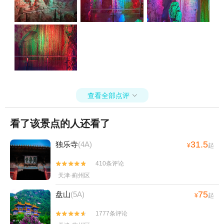
查看全部点评

看了该景点的人还看了
31.5
独乐寺
(4A)
¥
起
410条评论


天津·蓟州区
75
盘山
(5A)
¥
起
1777条评论

