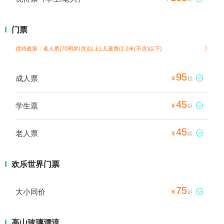
门票
优待政策：老人票(70周岁(含)以上),儿童票(1.2米(不含)以下)

95
成人票

¥
起
45
学生票

¥
起
45
老人票

¥
起
欢乐世界门票
75
大小同价

¥
起
高山玻璃漂流