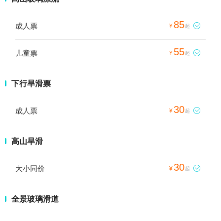
85
成人票

¥
起
55
儿童票

¥
起
下行旱滑票
30
成人票

¥
起
高山旱滑
30
大小同价

¥
起
全景玻璃滑道