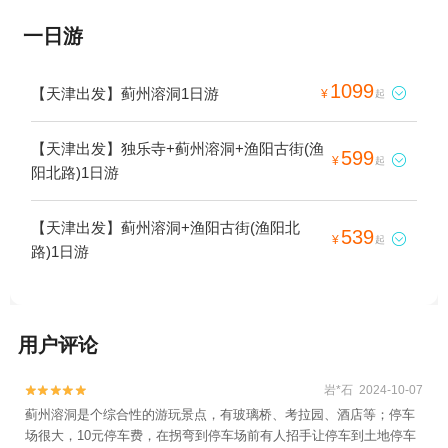
一日游
1099
【天津出发】蓟州溶洞1日游

¥
起
【天津出发】独乐寺+蓟州溶洞+渔阳古街(渔
599

¥
起
阳北路)1日游
【天津出发】蓟州溶洞+渔阳古街(渔阳北
539

¥
起
路)1日游
用户评论
岩*石 2024-10-07


蓟州溶洞是个综合性的游玩景点，有玻璃桥、考拉园、酒店等；停车
场很大，10元停车费，在拐弯到停车场前有人招手让停车到土地停车