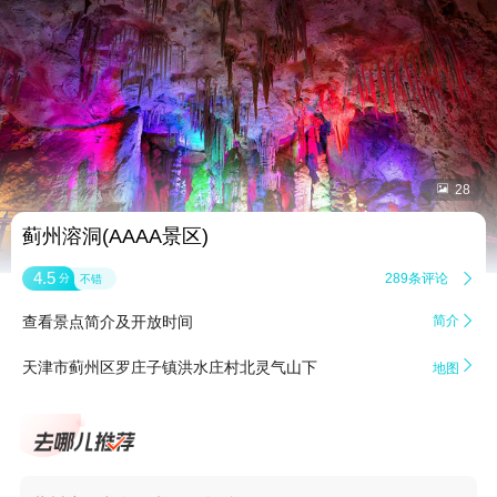


28
蓟州溶洞(AAAA景区)
4.5
289条评论

分
不错
查看景点简介及开放时间
简介


天津市蓟州区罗庄子镇洪水庄村北灵气山下
地图