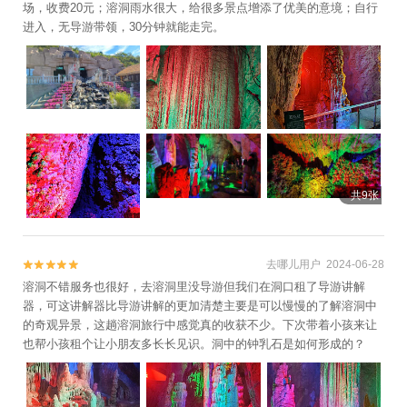
场，收费20元；溶洞雨水很大，给很多景点增添了优美的意境；自行
进入，无导游带领，30分钟就能走完。
共9张
去哪儿用户 2024-06-28


溶洞不错服务也很好，去溶洞里没导游但我们在洞口租了导游讲解
器，可这讲解器比导游讲解的更加清楚主要是可以慢慢的了解溶洞中
的奇观异景，这趟溶洞旅行中感觉真的收获不少。下次带着小孩来让
也帮小孩租个让小朋友多长长见识。洞中的钟乳石是如何形成的？