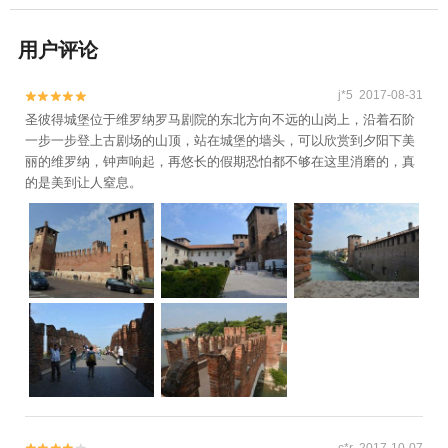
用户评论
j*5 2017-08-31


圣彼得城堡位于维罗纳罗马剧院的东北方向不远的山岗上，沿着石阶
一步一步登上古剧场的山顶，站在城堡的墙头，可以欣赏到夕阳下美
丽的维罗纳，钟声响起，再悠长的假期恐怕都不够在这里消磨的，真
的是美到让人窒息。
c*r 2017-10-07