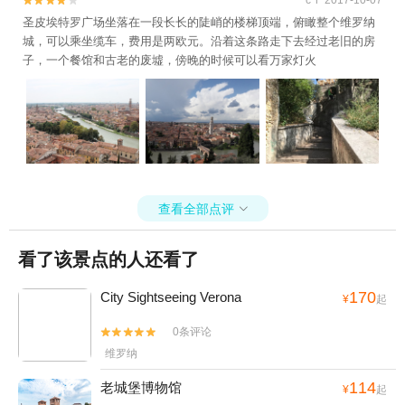


圣皮埃特罗广场坐落在一段长长的陡峭的楼梯顶端，俯瞰整个维罗纳
城，可以乘坐缆车，费用是两欧元。沿着这条路走下去经过老旧的房
子，一个餐馆和古老的废墟，傍晚的时候可以看万家灯火
查看全部点评

看了该景点的人还看了
170
City Sightseeing Verona
¥
起
0条评论


维罗纳
114
老城堡博物馆
¥
起