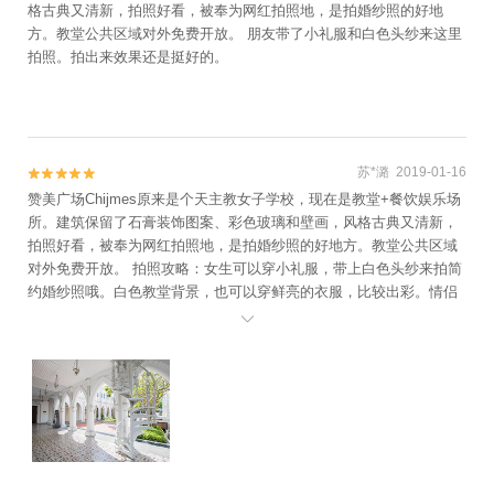
格古典又清新，拍照好看，被奉为网红拍照地，是拍婚纱照的好地
方。教堂公共区域对外免费开放。 朋友带了小礼服和白色头纱来这里
拍照。拍出来效果还是挺好的。
苏*潞 2019-01-16


赞美广场Chijmes原来是个天主教女子学校，现在是教堂+餐饮娱乐场
所。建筑保留了石膏装饰图案、彩色玻璃和壁画，风格古典又清新，
拍照好看，被奉为网红拍照地，是拍婚纱照的好地方。教堂公共区域
对外免费开放。 拍照攻略：女生可以穿小礼服，带上白色头纱来拍简
约婚纱照哦。白色教堂背景，也可以穿鲜亮的衣服，比较出彩。情侣
也可以来旅拍。 入口走廊有个白色旋转楼梯，很好出片。 进入园内，

斑驳的日光透过绿树空隙，洒在白色教堂上，一片安谧祥和。 白色立
柱、透明玻璃吊灯、边上的大叶绿植，都是拍ins风照片的最佳因素。
园内的秋千，小盆友们在这里玩。等他们玩好了，我也在这里拍了照
片。 继续往里走，正好看到有人在求婚。男生跪地求婚，女生抱着花
说yes，然后两人拥抱亲吻，画面超甜蜜。 广场里有很多餐厅，散落
在教堂附近。 我们去的时候，教堂里也有人在筹备婚礼。到处都是恋
爱的幸福感呀。