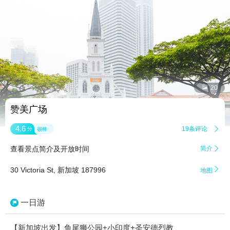


20
赞美广场
4.6
19条评论

分
很棒
查看景点简介及开放时间
简介


30 Victoria St, 新加坡 187996
地图
一日游
【新加坡出发】鱼尾狮公园+小印度+圣安德烈教