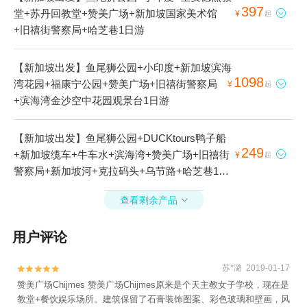
397
堂+苏丹回教堂+赞美广场+新加坡国家美术馆

¥
起
+旧禧街警察局+哈芝巷1日游
【新加坡出发】鱼尾狮公园+小印度+新加坡滨海
1098
湾花园+福康宁公园+赞美广场+旧禧街警察局

¥
起
+滨海湾金沙空中花园观景台1日游
【新加坡出发】鱼尾狮公园+DUCKtours鸭子船
249
+新加坡缆车+牛车水+滨海湾+赞美广场+旧禧街

¥
起
警察局+新加坡河+克拉码头+乌节路+哈芝巷1日
游
查看剩余产品

用户评论
苏*潞 2019-01-17


赞美广场Chijmes 赞美广场Chijmes原来是个天主教女子学校，现在是
教堂+餐饮娱乐场所。建筑保留了石膏装饰图案、彩色玻璃和壁画，风