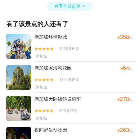
查看全部点评

看了该景点的人还看了
358
新加坡环球影城
¥
起
1963条评论


新加坡
64
新加坡滨海湾花园
¥
起
1744条评论


新加坡
278
新加坡天际线斜坡滑车
¥
起
368条评论


新加坡
263
夜间野生动物园
¥
起