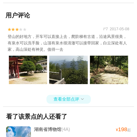
用户评论
i*7 2017-05-08


登山的好地方，开车可以直接上去，爬阶梯有古道，沿途风景很美，
有泉水可以洗手脸，山顶有泉水很清澈可以接带回家，白云深处有人
家，高山深处有神灵。值得一去
查看全部点评

看了该景点的人还看了
198
湖南省博物馆
(4A)
¥
起