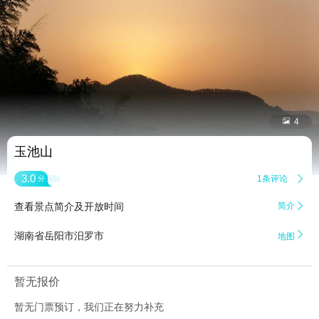


4
玉池山
3.0
1条评论

分
查看景点简介及开放时间
简介


湖南省岳阳市汨罗市
地图
暂无报价
暂无门票预订，我们正在努力补充