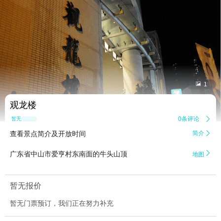


1
观龙楼
0条评论

暂无点评
查看景点简介及开放时间
简介


广东省中山市爱亨村东南面的牛头山顶
地图
暂无报价
暂无门票预订，我们正在努力补充