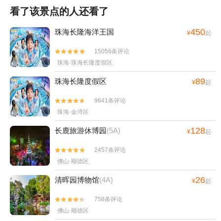
看了该景点的人还看了
450
珠海长隆海洋王国
¥
起
15056条评论


珠海·珠海长隆度假区
89
珠海长隆度假区
¥
起
9641条评论


珠海·金湾区
128
长鹿旅游休博园
(5A)
¥
起
2457条评论


佛山·顺德区
26
清晖园博物馆
(4A)
¥
起
758条评论


佛山·顺德区