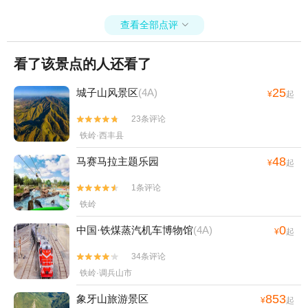
查看全部点评

看了该景点的人还看了
25
城子山风景区
(4A)
¥
起
23条评论


铁岭·西丰县
48
马赛马拉主题乐园
¥
起
1条评论


铁岭
0
中国·铁煤蒸汽机车博物馆
(4A)
¥
起
34条评论


铁岭·调兵山市
853
象牙山旅游景区
¥
起