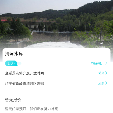


1
清河水库
1.0
2条评论

分
查看景点简介及开放时间
简介


辽宁省铁岭市清河区东部
地图
暂无报价
暂无门票预订，我们正在努力补充