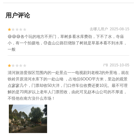
用户评论
去哪儿用户 2025-08-15


😅😅😅各个玩的地方不开门，草树多看水库费劲，下不了水，寺庙
小，有一个拍摄地，😓盘山公路巨绕除了树就是草基本看不到水库，
一般
i*8 2015-10-05


清河旅游度假区范围内的一处景点一一电视剧刘老根2的外景地，就在
铁岭开原清河水库下的一处山坳 ，占地仅6OOO平方米，里边的观景
点寥寥几个，门票却收50大洋，门口停车位收费还要10元。最不可理
解的是70周岁以上老年人门票照收，由此可见赵本山公司的不厚道，
不怪他在南方沒什么市场！