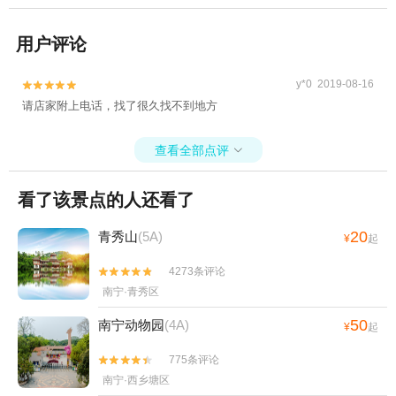
用户评论
y*0 2019-08-16


请店家附上电话，找了很久找不到地方
查看全部点评

看了该景点的人还看了
20
青秀山
(5A)
¥
起
4273条评论


南宁·青秀区
50
南宁动物园
(4A)
¥
起
775条评论


南宁·西乡塘区