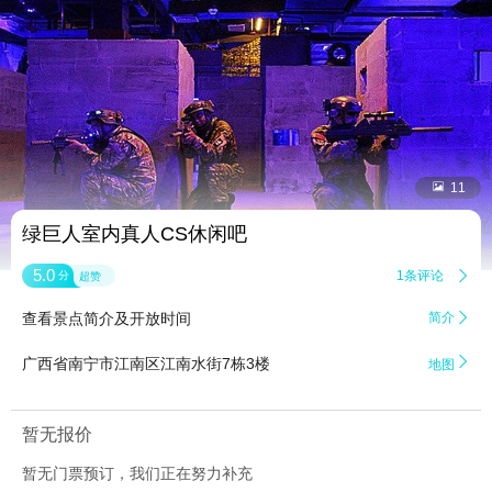


11
绿巨人室内真人CS休闲吧
5.0
1条评论

分
超赞
查看景点简介及开放时间
简介


广西省南宁市江南区江南水街7栋3楼
地图
暂无报价
暂无门票预订，我们正在努力补充