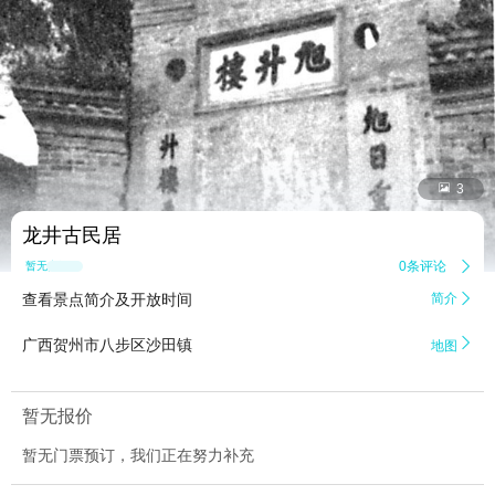


3
龙井古民居
0条评论

暂无点评
查看景点简介及开放时间
简介


广西贺州市八步区沙田镇
地图
暂无报价
暂无门票预订，我们正在努力补充