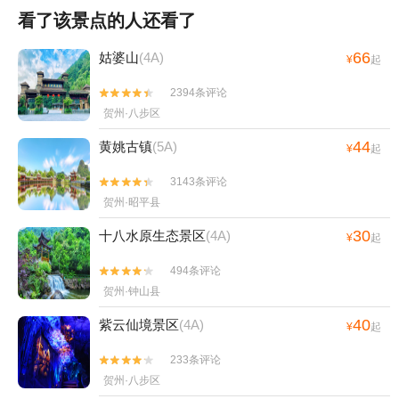
看了该景点的人还看了
66
姑婆山
(4A)
¥
起
2394条评论


贺州·八步区
44
黄姚古镇
(5A)
¥
起
3143条评论


贺州·昭平县
30
十八水原生态景区
(4A)
¥
起
494条评论


贺州·钟山县
40
紫云仙境景区
(4A)
¥
起
233条评论


贺州·八步区