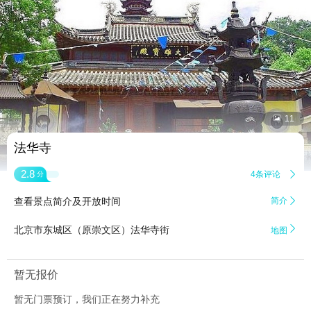


11
法华寺
2.8
4条评论

分
查看景点简介及开放时间
简介


北京市东城区（原崇文区）法华寺街
地图
暂无报价
暂无门票预订，我们正在努力补充