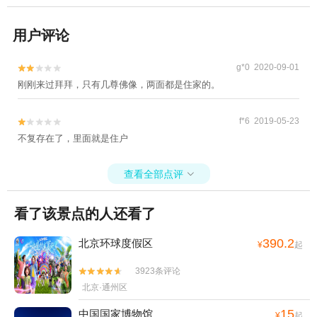
用户评论
g*0 2020-09-01


刚刚来过拜拜，只有几尊佛像，两面都是住家的。
f*6 2019-05-23


不复存在了，里面就是住户
查看全部点评

看了该景点的人还看了
390.2
北京环球度假区
¥
起
3923条评论


北京·通州区
15
中国国家博物馆
¥
起