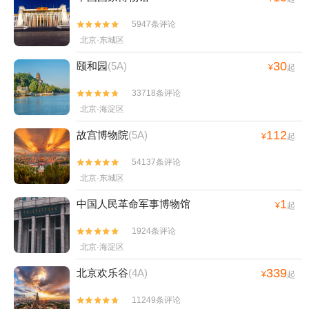
5947条评论


北京·东城区
30
颐和园
(5A)
¥
起
33718条评论


北京·海淀区
112
故宫博物院
(5A)
¥
起
54137条评论


北京·东城区
1
中国人民革命军事博物馆
¥
起
1924条评论


北京·海淀区
339
北京欢乐谷
(4A)
¥
起
11249条评论

