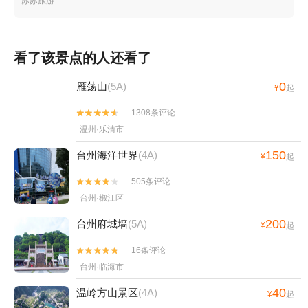
苏苏旅游
+温岭洞下沙滩+仙居百花谷+天台龙穿峡漂流
+台州太阳城梦幻灯光节+椒江嬉戏儿童乐园+台
州璀璨嘉年华+天台山国清景区+台州九龙花海景
区+天台温泉山庄+神仙居莲荷文化园+台州湾野
看了该景点的人还看了
生动物园+仙居大江南牡丹园+仙居欢乐谷南溪漂
0
雁荡山
(5A)
流+天台龙官漂流景区+台州市路桥石浜水上乐园
¥
起
+栖心谷+黄岩山景区+中国安基山航空飞行营地
1308条评论


+临海安基山滑翔基地-已下线+小济公乐园+牧云
温州·乐清市
谷景区+潘家小镇情人谷+温岭山海之韵高空玻璃
150
桥观景+台州湾湿地公园+北石梁洞（仙人洞）
台州海洋世界
(4A)
¥
起
+玉环炮台滨海高空漂流+天台山大瀑布+温岭动
505条评论


物园+后岭花开嬉栖谷+温岭山海之韵+漩门湾国
台州·椒江区
家湿地公园+绿城天台山雪乐园+浙江台州黄岩上
垟飞行营地+上栈头+台州府城墙+仙居神龙谷景
200
台州府城墙
(5A)
¥
起
区+浙江台州白鹤九龙山滑翔伞+上江百花园+东
16条评论


湖（台州府城）+温岭田园牧歌旅游度假区+临海
台州·临海市
绿野仙踪丛林乐园+遇见杉谷露营基地(黄岩九溪
店)+龙门沙滩+吉捕岙沙滩露营地+龙门景区+水
40
温岭方山景区
(4A)
¥
起
坊街+台州方特·狂野大陆+天台县+蛇蟠岛野人洞