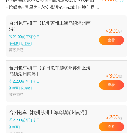
区+临海国家地质公园+桃渚珊瑚岩群+括苍山

¥
起
+蛇蟠岛+景星岩+永安溪漂流+赤城山+神仙居
+淡竹休闲谷+香严寺+DQ(谷德店)+长屿硐天+桃
渚古城+三门+台州府城文化旅游区+天台山景区
台州包车/拼车【杭州苏州上海乌镇湖州南
+台州东方太阳城+牛头山湖+东湖+台州海洋世
浔】
200
¥
起
界+济公故居+皤滩古镇+大陈岛+长屿硐天八仙
21:00前可订今日
查看
岩+石梁飞瀑+双门硐景区+琼台仙谷景区+华顶
不可退
无购物
归云+华顶国家森林公园+江南大峡谷景区+紫阳
苏苏旅游
街+天台天湖风景区+布袋山风景区+黄岩大瀑布
+江南大峡谷军事漂流+温岭方山景区+浙东十八
台州包车/拼车【多日包车游杭州苏州上海
潭+牛头山国家森林公园+长屿硐天熊猫馆+温岭
乌镇湖州南浔】
300
¥
起
市锦屏公园+临海市桃渚龙湾海滨景区+桃江十三
21:00前可订今日
查看
渚+临海大火山+临海东湖+温岭石夫人+蛇蟠岛
不可退
无购物
海盗村+仙居外滩杨梅园+台州黄岩奥普乐水上乐
苏苏旅游
园+台州柔极溪探险漂流+温岭新概念游泳会所
+台州黄土岭大峡谷+台州马头山景区+牛头山风
台州包车【杭州苏州上海乌镇湖州南浔】
景区+双门石窟+台州仙居林氏杨梅采摘+仙居农
200
¥
起
21:00前可订今日
家杨梅+仙居杨梅+台州温岭魔幻冰雪世界+349
查看
不可退
潜艇观光基地+黄岩梦幻部落游乐园+吉捕岙沙滩