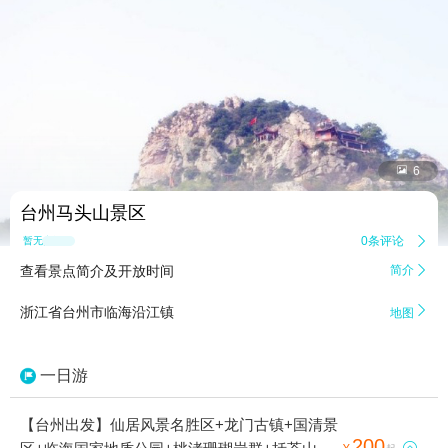


6
台州马头山景区
0条评论

暂无点评
查看景点简介及开放时间
简介


浙江省台州市临海沿江镇
地图
一日游
【台州出发】仙居风景名胜区+龙门古镇+国清景
200