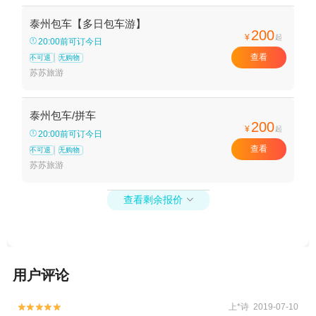
隍庙+新四军黄桥战役纪念馆+千垛景区+泰
泰州包车【多日包车游】
州老街+凤城河画舫游船+凤城河望海楼+凤
200
¥
起
20:00前可订今日
城河桃园+凤城河风水博物馆+黄桥古镇+泰
查看
不可退
无购物
州天德湖公园+溱湖温泉中心+凤城河学政试
苏苏旅游
院+凤城河风景区+口岸雕花楼景区+泰州碧
桂园温泉+凤城生态园+溱湖湿地农业生态园
+古寿圣寺+泰州国际金陵大酒店烧烤自助
泰州包车/拼车
200
¥
+泰州希乐城+天水雅居溱湖度假村+泰州凤
起
20:00前可订今日
城河田园牧歌景区+乌巾荡水上乐园--已下线
查看
不可退
无购物
+云海湿地体育公园+兴化桃花岛户外运动基
苏苏旅游
地+拓展CS对抗红色旅游基地+溱湖绿岛度假
村拓展训练基地+天德湖水世界+泰州大剧院
查看剩余报价

+泰州市体育馆+泰州市金鹏游泳健身会所
+万亩荷塘+兴化老街+香草湾薰衣草主题乐
园+中华红枫园+秋雪湖欢乐世界+溱湖湾森
林动物王国+泰州梅兰芳纪念馆+泰州本地玩
用户评论
乐+乌巾荡柏兹温泉+凤城河画舫游船桃园码
头+成家大司马府+乌巾荡湿地公园+秋雪湖
上*诗 2019-07-10

