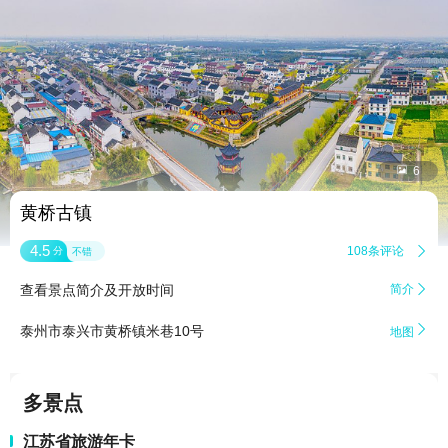


6
黄桥古镇
4.5
108条评论

分
不错
查看景点简介及开放时间
简介


泰州市泰兴市黄桥镇米巷10号
地图
多景点
江苏省旅游年卡