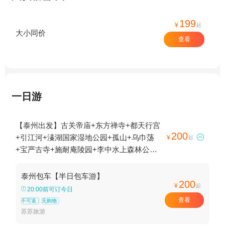
199
¥
起
大小同价
查看
一日游
【泰州出发】古关帝庙+东方禅寺+都天行宫
200
+引江河+溱湖国家湿地公园+孤山+乌巾荡

¥
起
+宝严古寺+施耐庵陵园+李中水上森林公园
+大纵湖风光带+渡江战役指挥部旧址+刘国
钧故居+千垛景区-已下线+福慧寺+花庙+江村
泰州包车【半日包车游】
200
+中共江浙区泰兴独立支部旧址纪念馆+郑板
¥
起
20:00前可订今日
桥故居+明御史蒋科宅第+溱潼古镇+郑板桥
查看
不可退
无购物
陵园+梅园(轮渡站)+泰州光孝寺+刘国钧故
苏苏旅游
居--已下线+净业寺+郑板桥纪念馆+乔园+城