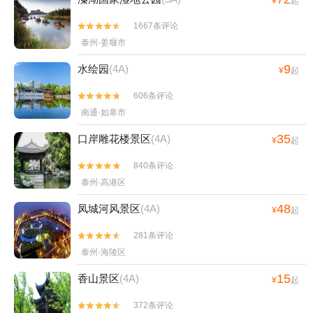
¥
起
1667条评论


泰州·姜堰市
9
水绘园
(4A)
¥
起
606条评论


南通·如皋市
35
口岸雕花楼景区
(4A)
¥
起
840条评论


泰州·高港区
48
凤城河风景区
(4A)
¥
起
281条评论


泰州·海陵区
15
香山景区
(4A)
¥
起
372条评论

