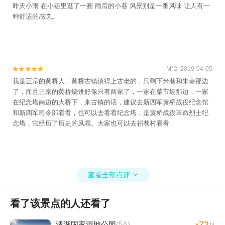
花卉博览园+兴化县署+赵海仙洋楼+李园船
昨天小雨 在小巷里逛了一圈 雨后的小巷 风景别是一番风味 让人有一
厅+溱湖海昌海洋馆+秋雪湖蝴蝶大世界+千
种舒适的感觉。
垛·文化汤(正日大厦店)+爱情海欢乐田园+戚
氏进士第+孙氏四方楼+蔚蓝星海洋动物王国
(兴化吾悦店)+欢跳蹦床馆（泰州万达店）
+千垛景区--已下线+秋雪湖童话森林+泰州海
M*2 2019-04-05


军舰艇文化园+乌巾荡乐园+溱潼会船+泰州
我是正宗的黄桥人，黄桥古镇谈得上古老的，只剩下米巷和朱巷那边
市博物馆+引江一秀·亲子乐园(峯游店)+泰州
了，而且正宗的黄桥烧饼好像只有两家了，一家在菜市场那边，一家
三河湾游乐园--已下线+秋雪湖水世界+泰州
在纪念塔南边的大桥下，来古镇的话，建议去新四军黄桥战役纪念馆
市规划展示馆+溱湖绿洲度假村+兴化博物馆
和新四军司令部看看，也可以去看看纪念塔，是黄桥战役革命烈士纪
+秋雪湖生态景区+溱湖湾狂欢水乐园1日游
念塔，它经历了历史的风霜。大家也可以去祁巷村看看
查看全部点评

看了该景点的人还看了
72
溱湖国家湿地公园
(5A)