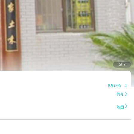

7
0条评论

简介


地图