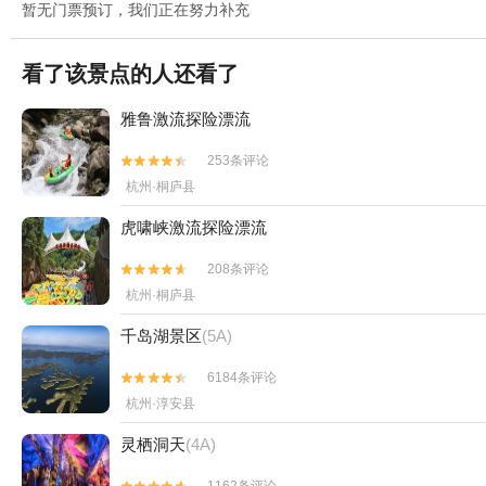
暂无门票预订，我们正在努力补充
看了该景点的人还看了
雅鲁激流探险漂流
253条评论


杭州·桐庐县
虎啸峡激流探险漂流
208条评论


杭州·桐庐县
千岛湖景区
(5A)
6184条评论


杭州·淳安县
灵栖洞天
(4A)