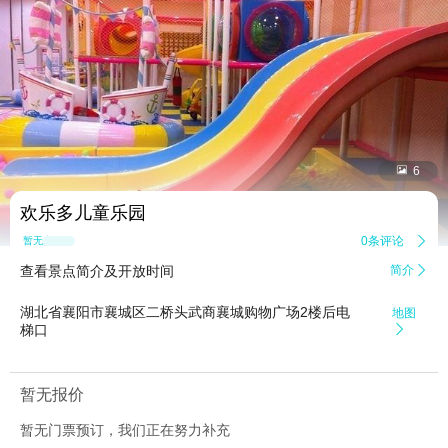


6
欢乐多儿童乐园
0条评论

暂无点评
查看景点简介及开放时间
简介

湖北省襄阳市襄城区二桥头武商襄城购物广场2楼后电
地图
梯口

暂无报价
暂无门票预订，我们正在努力补充