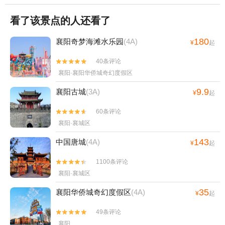
看了该景点的人还看了
180
襄阳奇梦海滩水乐园
(4A)
¥
起
40条评论


襄阳·襄阳华侨城奇幻度假区
9.9
襄阳古城
(3A)
¥
起
60条评论


襄阳·襄城区
143
中国唐城
(4A)
¥
起
1100条评论


襄阳·襄城区
35
襄阳华侨城奇幻度假区
(4A)
¥
起
49条评论


襄阳