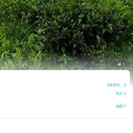

1
0条评论

简介


地图