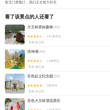
暂无门票预订，我们正在努力补充
看了该景点的人还看了
大王岭原始森林
(4A)
147条评论


百色·右江区
浩坤湖
(4A)
11条评论


百色·凌云县
百色起义纪念园
(5A)
0条评论


百色·右江区
百色大王岭漂流景区