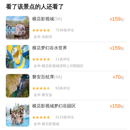
看了该景点的人还看了
159
横店影视城
(5A)
¥
起
7538条评论


金华·东阳市
159
横店梦幻谷水世界
¥
起
11条评论


金华·横店影视城清明上河图园区
70
磐安百杖潭
(4A)
¥
起
93条评论


金华·磐安县
159
横店影视城梦幻谷园区
¥
起
3110条评论


金华·横店影视城