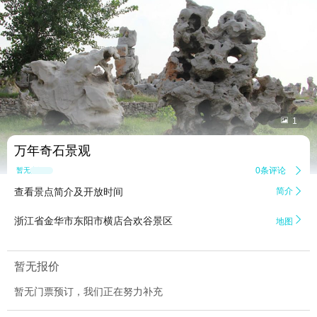


1
万年奇石景观
0条评论

暂无点评
查看景点简介及开放时间
简介


浙江省金华市东阳市横店合欢谷景区
地图
暂无报价
暂无门票预订，我们正在努力补充