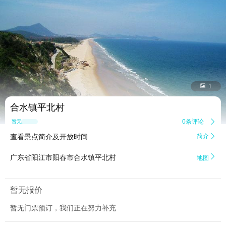


1
合水镇平北村
0条评论

暂无点评
查看景点简介及开放时间
简介


广东省阳江市阳春市合水镇平北村
地图
暂无报价
暂无门票预订，我们正在努力补充