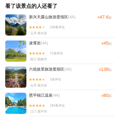
看了该景点的人还看了
47.6
新兴天露山旅游度假区
(4A)
¥
起
238条评论


云浮·新兴县
45
凌霄岩
(4A)
¥
起
72条评论


阳江·阳春市
138
六祖故里旅游度假区
(4A)
¥
起
2条评论


云浮·新兴县
80
恩平锦江温泉
(4A)
¥
起
294条评论


江门·恩平市