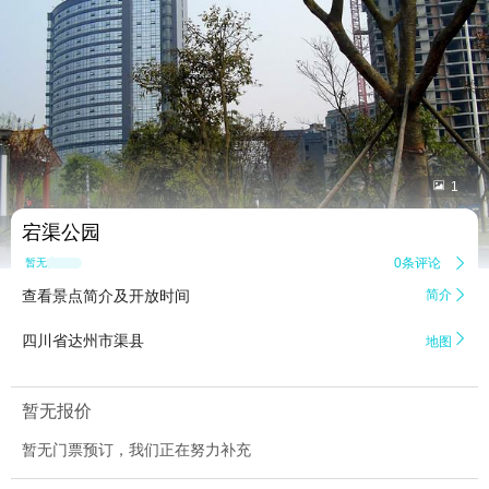


1
宕渠公园
0条评论

暂无点评
查看景点简介及开放时间
简介


四川省达州市渠县
地图
暂无报价
暂无门票预订，我们正在努力补充