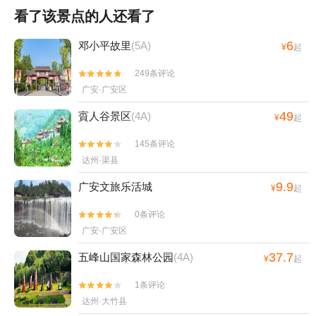
看了该景点的人还看了
6
邓小平故里
(5A)
¥
起
249条评论


广安·广安区
49
賨人谷景区
(4A)
¥
起
145条评论


达州·渠县
9.9
广安文旅乐活城
¥
起
0条评论


广安·广安区
37.7
五峰山国家森林公园
(4A)
¥
起
1条评论


达州·大竹县