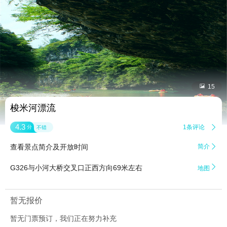


15
梭米河漂流
4.3
1条评论

分
不错
查看景点简介及开放时间
简介


G326与小河大桥交叉口正西方向69米左右
地图
暂无报价
暂无门票预订，我们正在努力补充