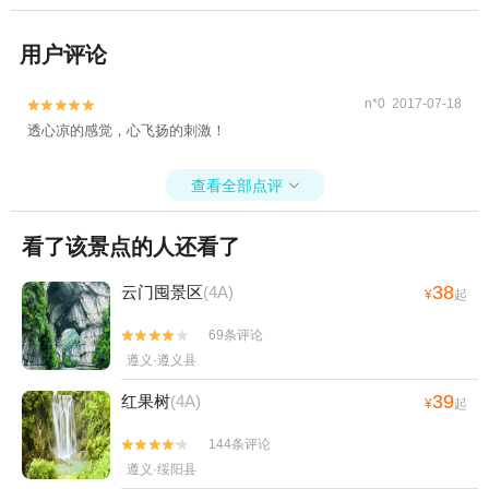
用户评论
n*0 2017-07-18


透心凉的感觉，心飞扬的刺激！
查看全部点评

看了该景点的人还看了
38
云门囤景区
(4A)
¥
起
69条评论


遵义·遵义县
39
红果树
(4A)
¥
起
144条评论


遵义·绥阳县