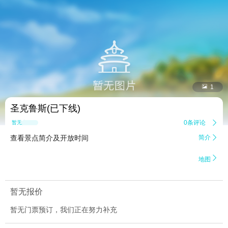


1
圣克鲁斯(已下线)
0条评论

暂无点评
查看景点简介及开放时间
简介


地图
暂无报价
暂无门票预订，我们正在努力补充