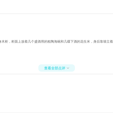
身木柜，柜面上放着几个盛酒用的粗陶海碗和几碟下酒的花生米，身后靠墙立着
查看全部点评
