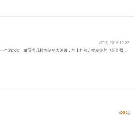
精*侠 2016-12-28
一个酒水架，放置着几排陶制的大酒罐，墙上挂着几幅发黄的电影剧照，
80
¥
起