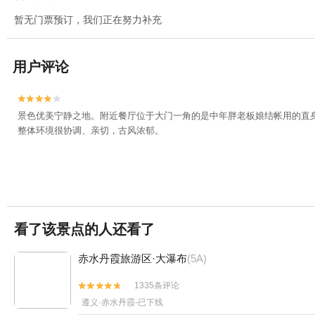
暂无门票预订，我们正在努力补充
用户评论


景色优美宁静之地。附近餐厅位于大门一角的是中年胖老板娘结帐用的直
整体环境很协调、亲切，古风浓郁。
看了该景点的人还看了
赤水丹霞旅游区·大瀑布
(5A)
1335条评论


遵义·赤水丹霞-已下线