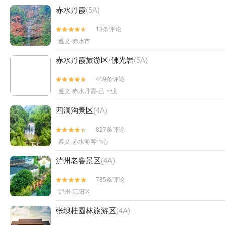
赤水丹霞
(5A)
13条评论


遵义·赤水市
赤水丹霞旅游区·佛光岩
(5A)
409条评论


遵义·赤水丹霞-已下线
四洞沟景区
(4A)
827条评论


遵义·赤水游客中心
泸州老窖景区
(4A)
785条评论


泸州·江阳区
张坝桂圆林旅游区
(4A)