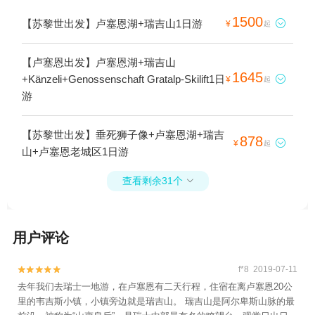
1500
【苏黎世出发】卢塞恩湖+瑞吉山1日游

¥
起
【卢塞恩出发】卢塞恩湖+瑞吉山
1645
+Känzeli+Genossenschaft Gratalp-Skilift1日

¥
起
游
【苏黎世出发】垂死狮子像+卢塞恩湖+瑞吉
878

¥
起
山+卢塞恩老城区1日游
查看剩余31个

用户评论
f*8 2019-07-11


去年我们去瑞士一地游，在卢塞恩有二天行程，住宿在离卢塞恩20公
里的韦吉斯小镇，小镇旁边就是瑞吉山。 瑞吉山是阿尔卑斯山脉的最