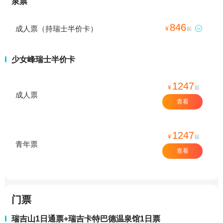
泉票
846
成人票（持瑞士半价卡）

¥
起
少女峰瑞士半价卡
1247
¥
起
成人票
查看
1247
¥
起
青年票
查看
门票
瑞吉山1日通票+瑞吉卡特巴德温泉馆1日票