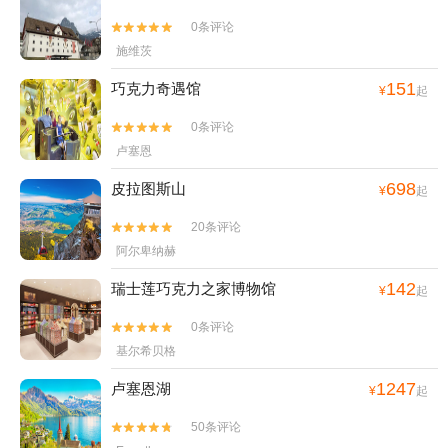
0条评论


施维茨
151
巧克力奇遇馆
¥
起
0条评论


卢塞恩
698
皮拉图斯山
¥
起
20条评论


阿尔卑纳赫
142
瑞士莲巧克力之家博物馆
¥
起
0条评论


基尔希贝格
1247
卢塞恩湖
¥
起
50条评论

