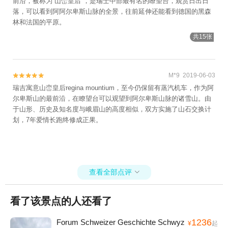
前沿，被称为“山峦皇后”，是瑞士中部最有名的瞭望台，观赏日出日
落，可以看到阿阿尔卑斯山脉的全景，往前延伸还能看到德国的黑森
林和法国的平原。
共15张
M*9 2019-06-03


瑞吉寓意山峦皇后regina mountium，至今仍保留有蒸汽机车，作为阿
尔卑斯山的最前沿，在瞭望台可以观望到阿尔卑斯山脉的诸雪山。由
于山形、历史及知名度与峨眉山的高度相似，双方实施了山石交换计
划，7年爱情长跑终修成正果。
查看全部点评

看了该景点的人还看了
1236
Forum Schweizer Geschichte Schwyz
¥
起