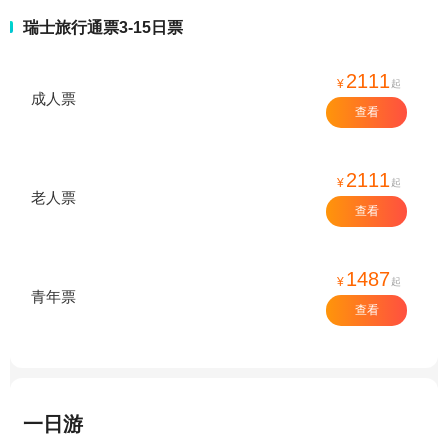
瑞士旅行通票3-15日票
2111
¥
起
成人票
查看
2111
¥
起
老人票
查看
1487
¥
起
青年票
查看
一日游