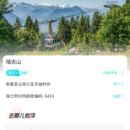


84
瑞吉山
4.6
10条评论

分
很棒
查看景点简介及开放时间
简介


瑞士阿尔特邮政编码: 6410
地图