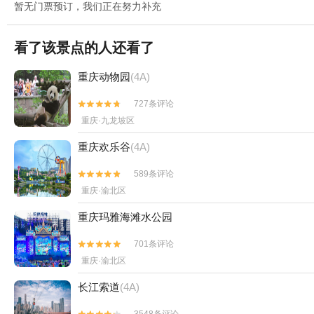
暂无门票预订，我们正在努力补充
看了该景点的人还看了
重庆动物园
(4A)
727条评论


重庆·九龙坡区
重庆欢乐谷
(4A)
589条评论


重庆·渝北区
重庆玛雅海滩水公园
701条评论


重庆·渝北区
长江索道
(4A)