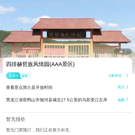


2
四排赫哲族风情园(AAA景区)
5.0
4条评论

分
超赞
查看景点简介及开放时间
简介


黑龙江省双鸭山市饶河县城北17.5公里的乌苏里江左岸
地图
暂无报价
暂无门票预订，我们正在努力补充