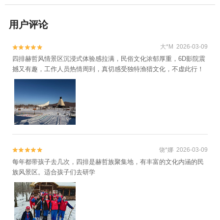
用户评论
大*M 2026-03-09


四排赫哲风情景区沉浸式体验感拉满，民俗文化浓郁厚重，6D影院震
撼又有趣，工作人员热情周到，真切感受独特渔猎文化，不虚此行！
饶*娜 2026-03-09


每年都带孩子去几次，四排是赫哲族聚集地，有丰富的文化内涵的民
族风景区。适合孩子们去研学