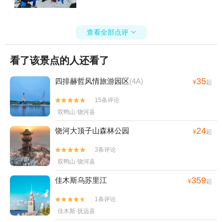
查看全部点评

看了该景点的人还看了
35
四排赫哲风情旅游园区
(4A)
¥
起
15条评论


双鸭山·饶河县
24
饶河大顶子山森林公园
¥
起
3条评论


双鸭山·饶河县
359
佳木斯乌苏里江
¥
起
1条评论


佳木斯·抚远县