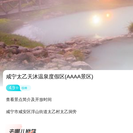
咸宁太乙天沐温泉度假区(AAAA景区)
4.9
分
很棒
查看景点简介及开放时间
咸宁市咸安区浮山街道太乙村太乙洞旁