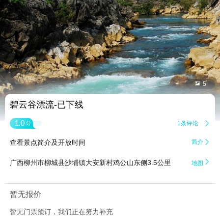


5
碧云谷漂流-已下线
1.0
1条评论

分
查看景点简介及开放时间
简介


广西柳州市柳城县沙埔镇大安新村鸡公山东侧3.5公里
地图
暂无报价
暂无门票预订，我们正在努力补充