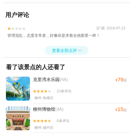
用户评论
豆*娘 2018-07-22


管理混乱，态度非常差，好像你是求着去他那里一样！
查看全部点评

看了该景点的人还看了
79
克里湾水乐园
(4A)
¥
起
23条评论


柳州·鱼峰区
15
柳州博物馆
(4A)
¥
起
6条评论


柳州·城中区