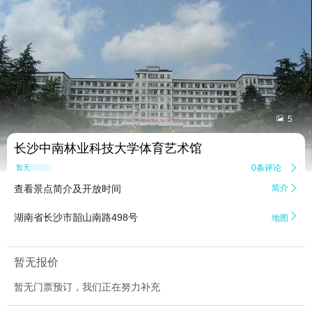


5
长沙中南林业科技大学体育艺术馆
0条评论

暂无点评
查看景点简介及开放时间
简介


湖南省长沙市韶山南路498号
地图
暂无报价
暂无门票预订，我们正在努力补充