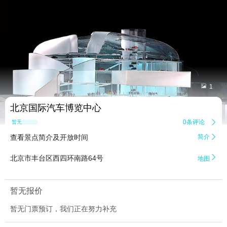


1
北京国际汽车博览中心
0条评论

暂无点评
查看景点简介及开放时间
简介


北京市丰台区西四环南路64号
地图
暂无报价
暂无门票预订，我们正在努力补充