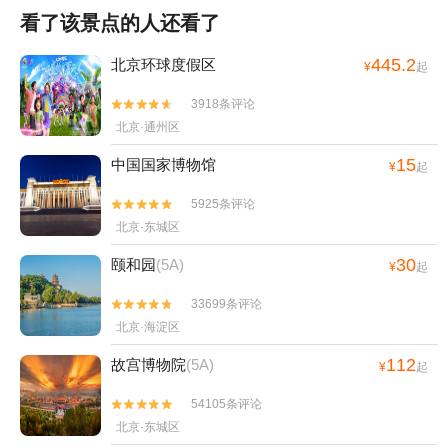
看了该景点的人还看了
445.2
北京环球度假区
¥
起
3918条评论


北京·通州区
15
中国国家博物馆
¥
起
5925条评论


北京·东城区
30
颐和园
(5A)
¥
起
33699条评论


北京·海淀区
112
故宫博物院
(5A)
¥
起
54105条评论


北京·东城区