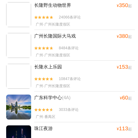
350
长隆野生动物世界
¥
起
24066条评论


广州·广州长隆度假区
380
广州长隆国际大马戏
¥
起
8484条评论


广州·广州长隆度假区
153
长隆水上乐园
¥
起
10847条评论


广州·广州长隆度假区
60
广东科学中心
(4A)
¥
起
3033条评论


广州·番禺区
113
珠江夜游
¥
起