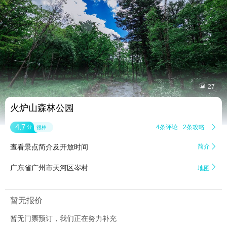


27
火炉山森林公园
4.7
4条评论
2条攻略

分
很棒
查看景点简介及开放时间
简介


广东省广州市天河区岑村
地图
暂无报价
暂无门票预订，我们正在努力补充