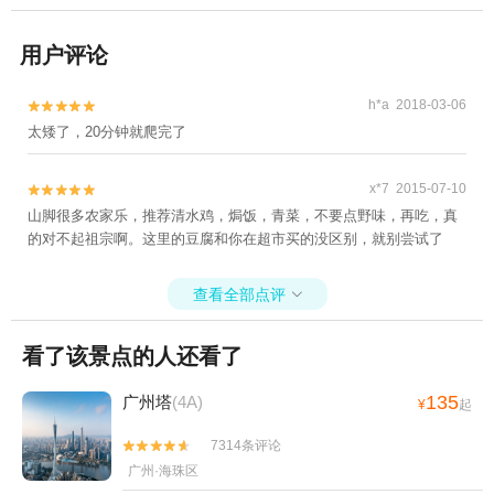
用户评论
h*a 2018-03-06


太矮了，20分钟就爬完了
x*7 2015-07-10


山脚很多农家乐，推荐清水鸡，焗饭，青菜，不要点野味，再吃，真
的对不起祖宗啊。这里的豆腐和你在超市买的没区别，就别尝试了
查看全部点评

看了该景点的人还看了
135
广州塔
(4A)
¥
起
7314条评论


广州·海珠区