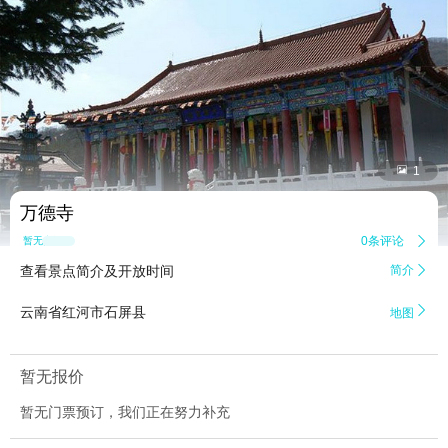


1
万德寺
0条评论

暂无点评
查看景点简介及开放时间
简介


云南省红河市石屏县
地图
暂无报价
暂无门票预订，我们正在努力补充