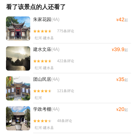
看了该景点的人还看了
42
朱家花园
(4A)
¥
起
775条评论


红河·建水县
39.9
建水文庙
(4A)
¥
起
422条评论


红河·建水县
35
团山民居
(4A)
¥
起
121条评论


红河
20
学政考棚
(4A)
¥
起
48条评论


红河·建水县