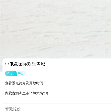
中俄蒙国际欢乐雪城
4.5
分
不错
查看景点简介及开放时间
内蒙古满洲里市华埠大街2号
暂无报价