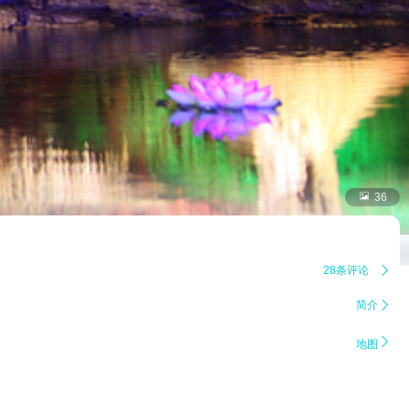

36
28条评论

简介


地图