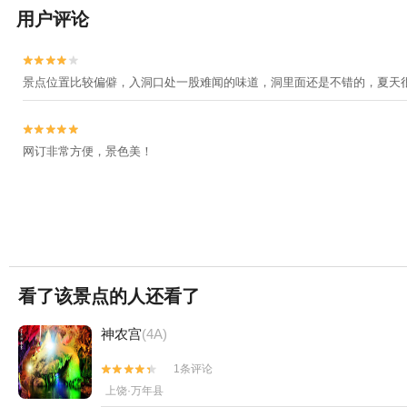
用户评论


景点位置比较偏僻，入洞口处一股难闻的味道，洞里面还是不错的，夏天


网订非常方便，景色美！
看了该景点的人还看了
神农宫
(4A)
1条评论


上饶·万年县