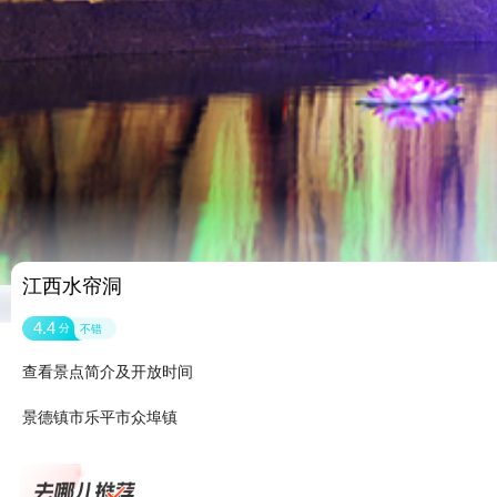
江西水帘洞
4.4
分
不错
查看景点简介及开放时间
景德镇市乐平市众埠镇