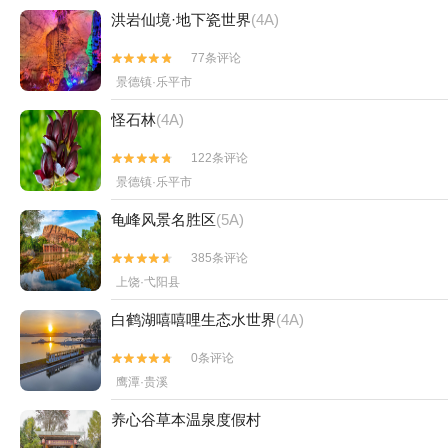
洪岩仙境·地下瓷世界
(4A)
77条评论


景德镇·乐平市
怪石林
(4A)
122条评论


景德镇·乐平市
龟峰风景名胜区
(5A)
385条评论


上饶·弋阳县
白鹤湖嘻嘻哩生态水世界
(4A)
0条评论


鹰潭·贵溪
养心谷草本温泉度假村