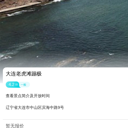
大连老虎滩蹦极
4.2
分
一般
查看景点简介及开放时间
辽宁省大连市中山区滨海中路9号
暂无报价