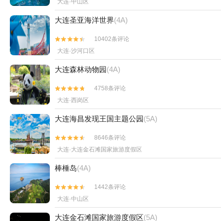
大连·中山区
大连圣亚海洋世界
(4A)
10402条评论


大连·沙河口区
大连森林动物园
(4A)
4758条评论


大连·西岗区
大连海昌发现王国主题公园
(5A)
8646条评论


大连·大连金石滩国家旅游度假区
棒棰岛
(4A)
1442条评论


大连·中山区
大连金石滩国家旅游度假区
(5A)