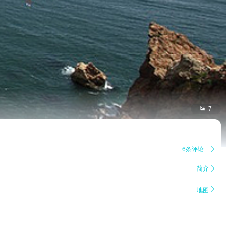

7
6条评论

简介


地图