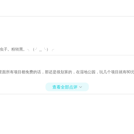
的虫子。粉转黑。╮（╯＿╰）╭
里面所有项目都免费的话，那还是很划算的，在湿地公园，玩几个项目就有80
查看全部点评
