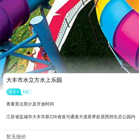
大丰市水立方水上乐园
4.3
分
不错
查看景点简介及开放时间
江苏省盐城市大丰市新226省道与通港大道搭界处原西郊生态公园内
暂无报价