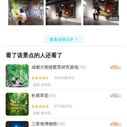
共9张
查看全部点评

看了该景点的人还看了
55
成都大熊猫繁育研究基地
(4A)
¥
起
33649条评论


成都·成华区
50
杜甫草堂
(4A)
¥
起
5774条评论


成都·青羊区
96
三星堆博物馆
(4A)
¥
起