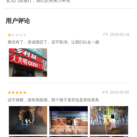
暂无门票预订，我们正在努力补充
用户评论
l*5 2018-02-18


都没有了，变成酒店了。还不取消。让我们白走一趟
k*6 2015-05-05


还不错喔，很有画面感，那个镜子迷宫也是美轮美奂