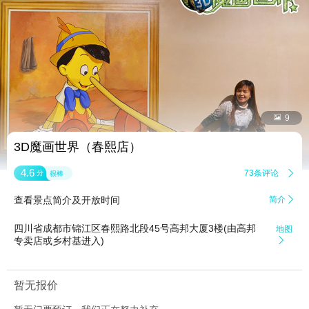


9
3D魔画世界（春熙店）
4.6
73条评论

分
很棒
查看景点简介及开放时间
简介

四川省成都市锦江区春熙路北段45号高邦大厦3楼(由高邦
地图
专卖店或乡村基进入)

暂无报价