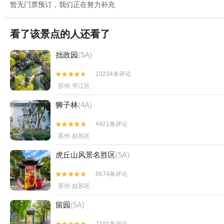
暂无门票预订，我们正在努力补充
看了该景点的人还看了
拙政园
(5A)
13234条评论


苏州·平江区
狮子林
(4A)
4421条评论


苏州·姑苏区
虎丘山风景名胜区
(5A)
6674条评论


苏州·姑苏区
留园
(5A)