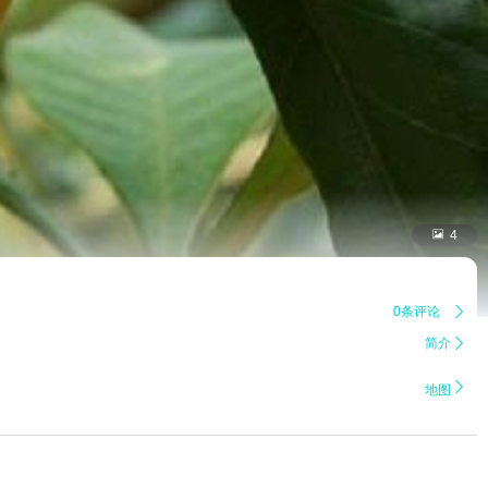

4
0条评论

简介


地图