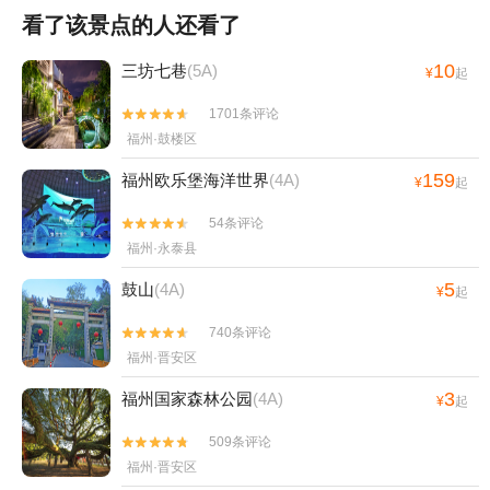
看了该景点的人还看了
10
三坊七巷
(5A)
¥
起
1701条评论


福州·鼓楼区
159
福州欧乐堡海洋世界
(4A)
¥
起
54条评论


福州·永泰县
5
鼓山
(4A)
¥
起
740条评论


福州·晋安区
3
福州国家森林公园
(4A)
¥
起
509条评论


福州·晋安区