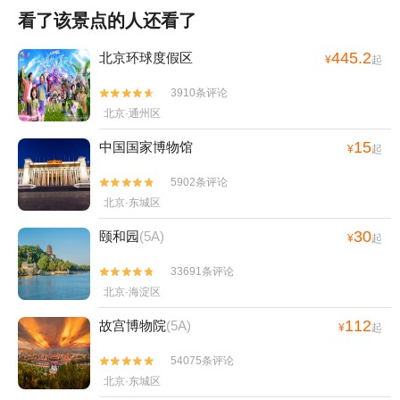
看了该景点的人还看了
445.2
北京环球度假区
¥
起
3910条评论


北京·通州区
15
中国国家博物馆
¥
起
5902条评论


北京·东城区
30
颐和园
(5A)
¥
起
33691条评论


北京·海淀区
112
故宫博物院
(5A)
¥
起
54075条评论


北京·东城区