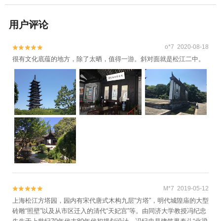
用户评论
o*7 2020-08-18


很有文化底蕴的地方，除了太晒，值得一游。斜对面就是松江二中。
M*7 2019-05-12


上海松江方塔园，园内有宋代唐式木构九层“方塔”，明代城隍庙的大型
砖雕“照壁”以及从市区迁入的清代“天妃宫”等。由同济大学教授冯纪忠