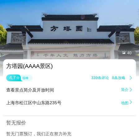


40
方塔园(AAAA景区)
4.7
339条评论
8条攻略

分
很棒
查看景点简介及开放时间
简介


上海市松江区中山东路235号
地图
暂无报价
暂无门票预订，我们正在努力补充