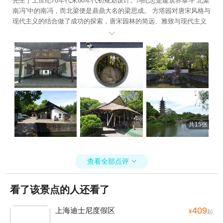
先生于上世纪70年代末80年代初规划设计。冯纪忠是建筑界泰斗“北梁
南冯”中的南冯，而北梁便是鼎鼎大名的梁思成。 方塔园对唐宋风格与
现代主义的结合做了成功的探索，唐宋园林的简远、雅致与现代主义
的简约、洗练相切合。园内最为奇特的景观为“堑道”，似一把利刃将山

坡一分为二，运用古壕甬道形制，筑砌于山坡之间，既有唐代的雄
浑、阳刚之感，又有宋代的疏朗、天然之美。
共15张
查看全部点评

看了该景点的人还看了
409
上海迪士尼度假区
¥
起