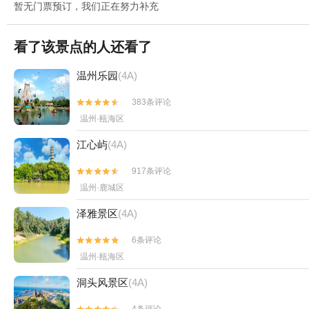
暂无门票预订，我们正在努力补充
看了该景点的人还看了
温州乐园
(4A)
383条评论


温州·瓯海区
江心屿
(4A)
917条评论


温州·鹿城区
泽雅景区
(4A)
6条评论


温州·瓯海区
洞头风景区
(4A)