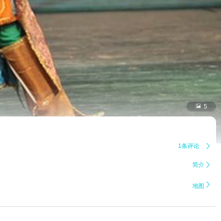

5
1条评论

简介


地图