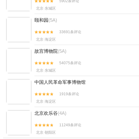
5902条评论


北京·东城区
颐和园
(5A)
33691条评论


北京·海淀区
故宫博物院
(5A)
54075条评论


北京·东城区
中国人民革命军事博物馆
1919条评论


北京·海淀区
北京欢乐谷
(4A)
11249条评论


北京·朝阳区