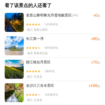
看了该景点的人还看了
0
老君山黎明黎光丹霞地貌景区
(4A)
¥
起
143条评论


丽江·老君山景区
80
长江第一湾
¥
起
664条评论


迪庆·香格里拉县
70
丽江格拉丹景区
¥
起
0条评论


丽江·玉龙县
186
金沙江三谷水景区
¥
起
166条评论


丽江·玉龙县