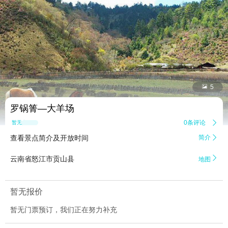


5
罗锅箐―大羊场
0条评论

暂无点评
查看景点简介及开放时间
简介


云南省怒江市贡山县
地图
暂无报价
暂无门票预订，我们正在努力补充