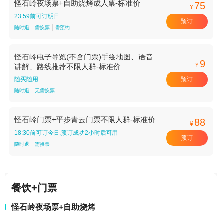
怪石岭夜场票+自助烧烤成人票-标准价
75
¥
23:59前可订明日
预订
随时退
需换票
需预约
怪石岭电子导览(不含门票)手绘地图、语音
9
¥
讲解、路线推荐不限人群-标准价
预订
随买随用
随时退
无需换票
怪石岭门票+平步青云门票不限人群-标准价
88
¥
18:30前可订今日,预订成功2小时后可用
预订
随时退
需换票
餐饮+门票
怪石岭夜场票+自助烧烤