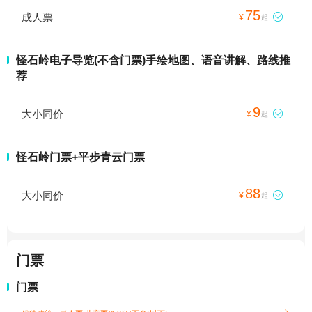
75
成人票

¥
起
怪石岭电子导览(不含门票)手绘地图、语音讲解、路线推
荐
9
大小同价

¥
起
怪石岭门票+平步青云门票
88
大小同价

¥
起
门票
门票