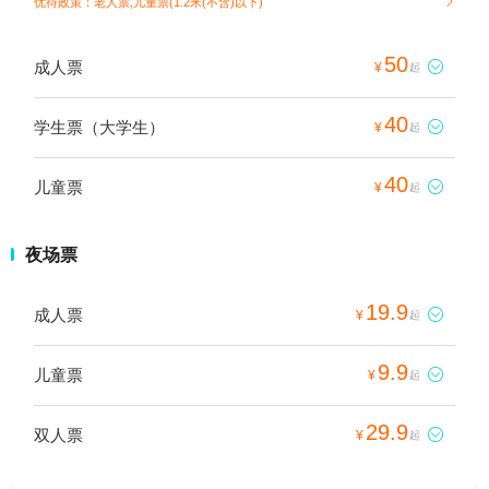
优待政策：老人票,儿童票(1.2米(不含)以下)

50
成人票

¥
起
40
学生票（大学生）

¥
起
40
儿童票

¥
起
夜场票
19.9
成人票

¥
起
9.9
儿童票

¥
起
29.9
双人票

¥
起