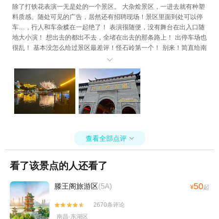
除了打铁花表演一无是处的一个景区。 大杂烩景区，一进去就有种塑
料质感。随处可见的广告，居然还有招聘现场！景区里面到处可以停
车…，行人和车杂糅在一起绝了！ 表演很随便，没有舞台在出入口随
地大小演！ 想出去的都出不去，全堵在出去的那条路上！ 出停车场也
很乱！ 基本没怎么给过景区最差评！怪石岭第一个！ 别来！简直给南
昌旅游丢脸！

查看全部点评

看了该景点的人还看了
50
滕王阁旅游区
(5A)
¥
起
2670条评论


南昌·东湖区