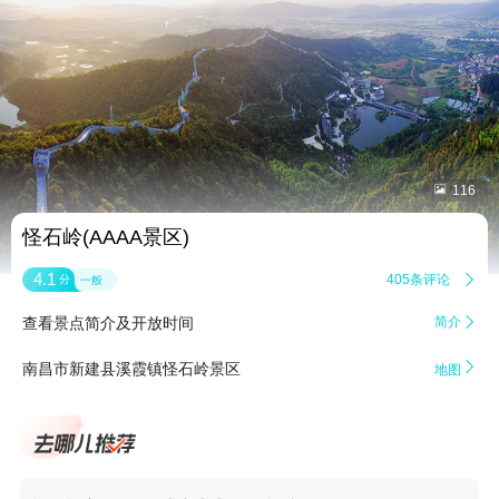


116
怪石岭(AAAA景区)
4.1
405条评论

分
一般
查看景点简介及开放时间
简介


南昌市新建县溪霞镇怪石岭景区
地图