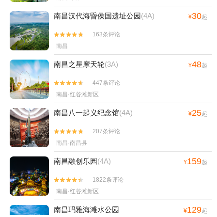
30
南昌汉代海昏侯国遗址公园
(4A)
¥
起
163条评论


南昌
48
南昌之星摩天轮
(3A)
¥
起
447条评论


南昌·红谷滩新区
25
南昌八一起义纪念馆
(4A)
¥
起
207条评论


南昌·南昌县
159
南昌融创乐园
(4A)
¥
起
1822条评论


南昌·红谷滩新区
129
南昌玛雅海滩水公园
¥
起