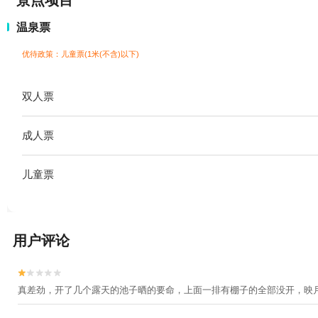
景点项目
温泉票
优待政策：儿童票(1米(不含)以下)
双人票
成人票
儿童票
用户评论


真差劲，开了几个露天的池子晒的要命，上面一排有棚子的全部没开，映月