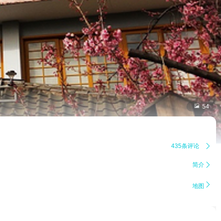

54
435条评论

简介


地图