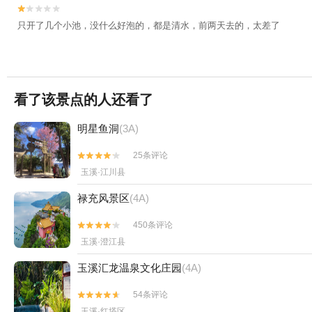


只开了几个小池，没什么好泡的，都是清水，前两天去的，太差了
看了该景点的人还看了
明星鱼洞
(3A)
25条评论


玉溪·江川县
禄充风景区
(4A)
450条评论


玉溪·澄江县
玉溪汇龙温泉文化庄园
(4A)
54条评论


玉溪·红塔区