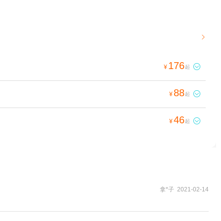

176

¥
起
88

¥
起
46

¥
起
拿*子 2021-02-14