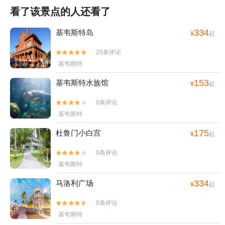
看了该景点的人还看了
334
基韦斯特岛
¥
起
20条评论


基韦斯特
153
基韦斯特水族馆
¥
起
0条评论


基韦斯特
175
杜鲁门小白宫
¥
起
0条评论


基韦斯特
334
马洛利广场
¥
起
0条评论


基韦斯特