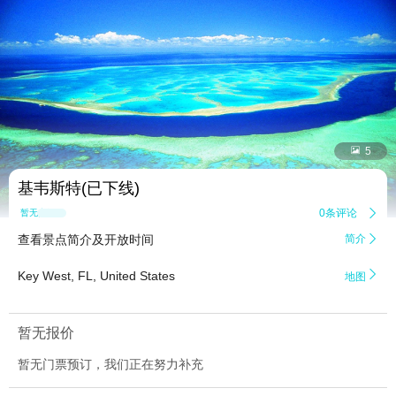


5
基韦斯特(已下线)
0条评论

暂无点评
查看景点简介及开放时间
简介


Key West, FL, United States
地图
暂无报价
暂无门票预订，我们正在努力补充